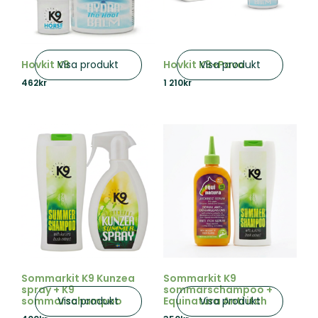
Visa produkt
Visa produkt
Hovkit K9
Hovkit K9+Pavo
462
kr
1 210
kr
Sommarkit K9 Kunzea
Sommarkit K9
spray + K9
sommarschampoo +
Visa produkt
Visa produkt
sommarschampoo
Equinatura Anti itch