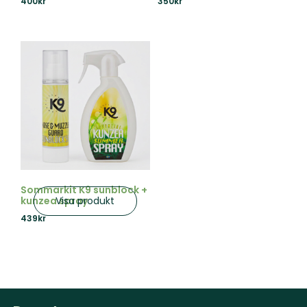
400
kr
350
kr
Sommarkit K9 sunblock +
Visa produkt
kunzea spray
439
kr