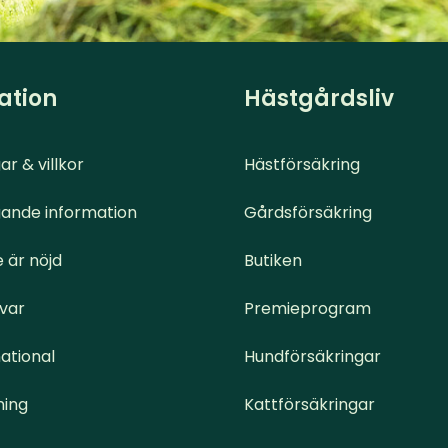
ation
Hästgårdsliv
ar & villkor
Hästförsäkring
ande information
Gårdsförsäkring
 är nöjd
Butiken
svar
Premieprogram
ational
Hundförsäkringar
ning
Kattförsäkringar