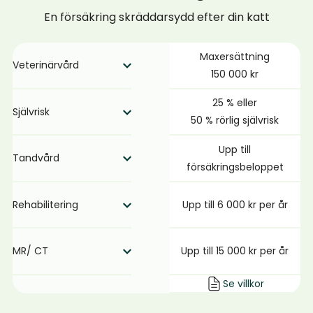
En försäkring skräddarsydd efter din katt
Maxersättning
Veterinärvård
150 000 kr
Ersätter kostnader för
25 % eller
Självrisk
undersökning och
50 % rörlig självrisk
behandling vid sjukdom
Du väljer hur stor del av
eller olycksfall, upp till
Upp till
Tandvård
kostnaden du betalar
valt maxbelopp.
försäkringsbeloppet
själv vid skada. Fast
Ersätter behandling av
självrisk samt en rörlig.
Rehabilitering
Upp till 6 000 kr per år
tand- och
munrelaterade skador
Ersätter rehabilitering
och sjukdomar enligt
MR/ CT
Upp till 15 000 kr per år
som ordinerats av
villkoren.
veterinär efter skada
Ersätter avancerad
Se villkor
eller operation.
diagnostik såsom