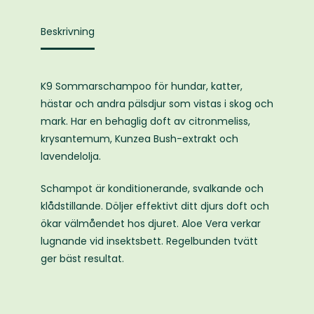
Anti
itch
Beskrivning
mängd
K9 Sommarschampoo för hundar, katter,
hästar och andra pälsdjur som vistas i skog och
mark. Har en behaglig doft av citronmeliss,
krysantemum, Kunzea Bush-extrakt och
lavendelolja.
Schampot är konditionerande, svalkande och
klådstillande. Döljer effektivt ditt djurs doft och
ökar välmåendet hos djuret. Aloe Vera verkar
lugnande vid insektsbett. Regelbunden tvätt
ger bäst resultat.