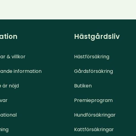
ation
Hästgårdsliv
ar & villkor
Hästförsäkring
ande information
Gårdsförsäkring
 är nöjd
Butiken
svar
Premieprogram
ational
Hundförsäkringar
ning
Kattförsäkringar