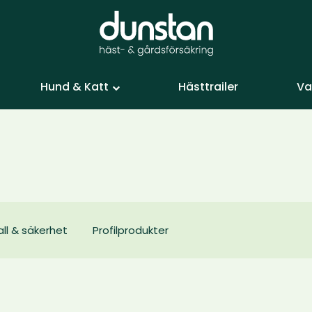
Hund & Katt
Hästtrailer
Va
all & säkerhet
Profilprodukter