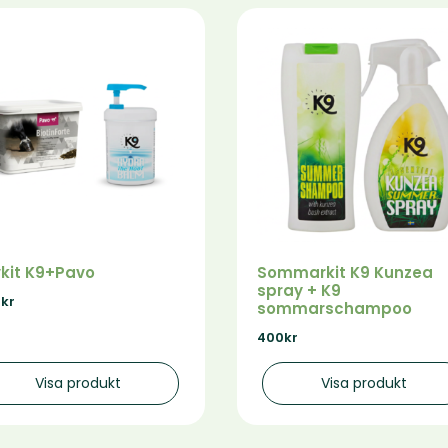
kit K9+Pavo
Sommarkit K9 Kunzea
spray + K9
0
kr
sommarschampoo
400
kr
Visa produkt
Visa produkt