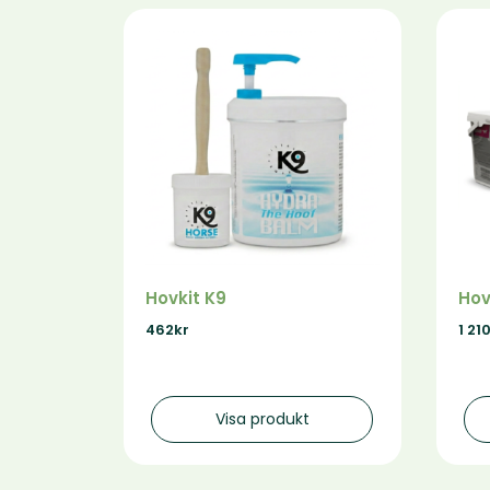
Hovkit K9
Hov
462
kr
1 21
Visa produkt