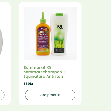
Sommarkit K9
sommarschampoo +
Equinatura Anti itch
350
kr
Visa produkt