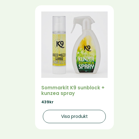
Sommarkit K9 sunblock +
kunzea spray
439
kr
Visa produkt