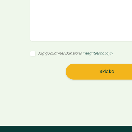
Jag godkänner Dunstans
integritetspolicyn
Skicka