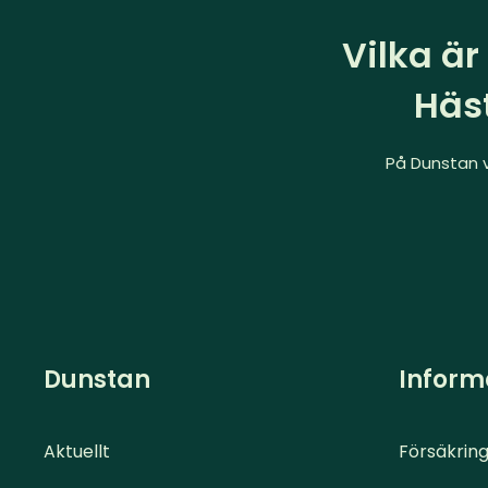
Vilka är
Häs
På Dunstan ve
Dunstan
Inform
Aktuellt
Försäkring