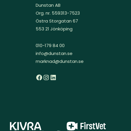
Dunstan AB
Org. nr. 559313-7523
Östra Storgatan 67
553 21 Jönköping
010-179 84 00
info@dunstan.se
marknad@dunstan.se
Facebook
Instagram
LinkedIn