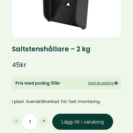
Saltstenshållare – 2 kg
45
kr
Pris med poäng 30kr
Vad är poäng
I plast. Svensktillverkad. För fast montering.
Saltstenshållare
-
+
Lägg till i varukorg
-
2