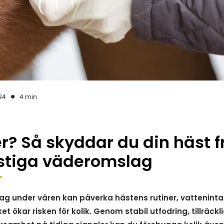
24
4 min
r? Så skyddar du din häst f
stiga väderomslag
 under våren kan påverka hästens rutiner, vattenint
t ökar risken för kolik. Genom stabil utfodring, tillräckl