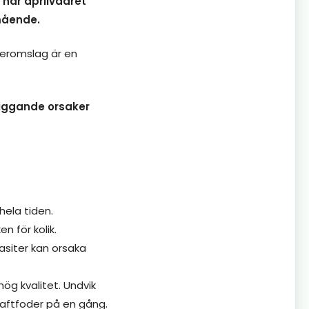
när aprilvädret
lmående.
äderomslag är en
liggande orsaker
 hela tiden.
n för kolik.
asiter kan orsaka
ög kvalitet. Undvik
kraftfoder på en gång.