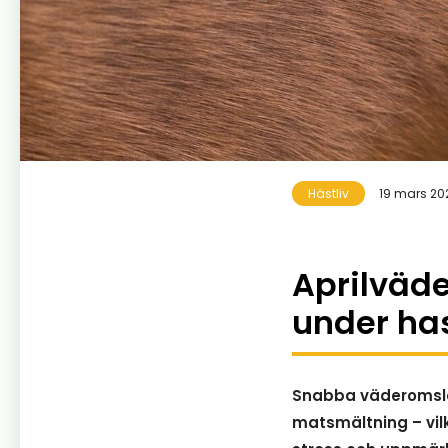
Hästliv
19 mars 20
Aprilväde
under ha
Snabba väderomslag
matsmältning – vilke