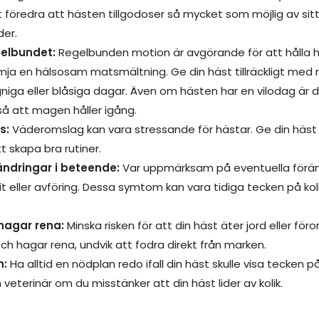
tt föredra att hästen tillgodoser så mycket som möjlig av si
er.
gelbundet:
Regelbunden motion är avgörande för att hålla 
ämja en hälsosam matsmältning. Ge din häst tillräckligt med r
niga eller blåsiga dagar. Även om hästen har en vilodag är de
å att magen håller igång.
s:
Väderomslag kan vara stressande för hästar. Ge din häst 
t skapa bra rutiner.
ndringar i beteende:
Var uppmärksam på eventuella föränd
t eller avföring. Dessa symtom kan vara tidiga tecken på ko
 hagar rena:
Minska risken för att din häst äter jord eller f
 och hagar rena, undvik att fodra direkt från marken.
n:
Ha alltid en nödplan redo ifall din häst skulle visa tecken på
eterinär om du misstänker att din häst lider av kolik.