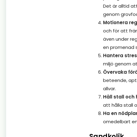
Det är alltid a
genom grovfod
Motionera re
och för att fr
även under reg
en promenad s
Hantera stres
miljö genom at
Övervaka förä
beteende, apti
allvar.
Håll stall och
att hålla stall
Ha en nödpla
omedelbart en v
Sandkolik