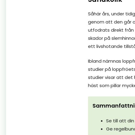
Såhär års, under tidig
genom att den går och
utfodrats direkt frå
skador på slemhinnor
ett livshotande tillst
Ibland nämnas loppfr
studier på loppfröet
studier visar att det
häst som pillar mycke
Sammanfattnin
Se till att din
Ge regelbund