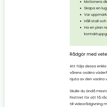
Motionera di
Skapa en lugn
Var uppmärks
Håll stall o
Ha en plan r
kontaktuppgi
Rådgör med veter
Att följa dessa enkla
vårens osäkra väderfö
njuta av den vackra v
Skulle du ändå misst
FirstVet för att få r
till videorådgivning 