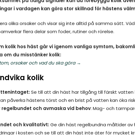
samhet på tidiga signaler kan du förebygga kolik även 
ingar i vardagen kan göra stor skillnad för hästens vä
lera olika orsaker och visar sig inte alltid på samma sätt. V
samverkar flera delar som foder, rutiner och rörelse.
 om kolik hos häst går vi igenom vanliga symtom, bakom
a om du misstänker kolik:
mtom, orsaker och vad du ska göra
→
undvika kolik
attenintaget:
Se till att din häst har tillgång till färskt vatten
n påverka hästens törst och en brist på vatten kan öka riske
v regelbundet och avmaska vid behov
: Mag- och tarmpar
ndet och kvalitativt:
Ge din häst regelbundna måltider av h
dringar i kosten och se till att din häst inte äter för mycket 