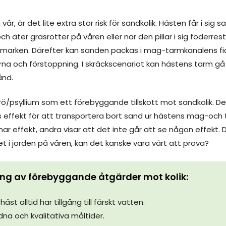
 vår, är det lite extra stor risk för sandkolik. Hästen får i sig
 äter gräsrötter på våren eller när den pillar i sig foderrest
n marken. Därefter kan sanden packas i mag-tarmkanalens fick
na och förstoppning. I skräckscenariot kan hästens tarm gå 
ånd.
ö/psyllium som ett förebyggande tillskott mot sandkolik. Det
s effekt för att transportera bort sand ur hästens mag-och 
 har effekt, andra visar att det inte går att se någon effekt.
t i jorden på våren, kan det kanske vara värt att prova?
g av förebyggande åtgärder mot kolik:
 häst alltid har tillgång till färskt vatten.
na och kvalitativa måltider.