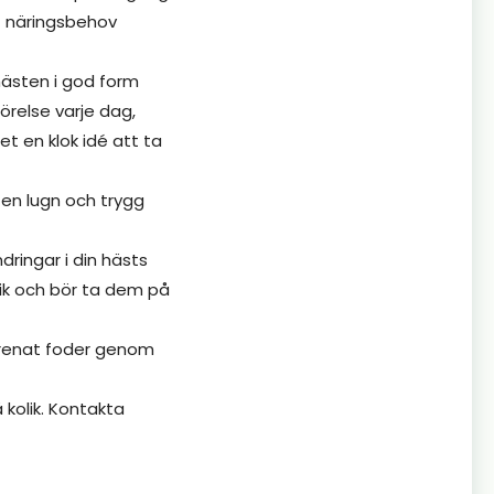
tt näringsbehov
hästen i god form
örelse varje dag,
t en klok idé att ta
en lugn och trygg
ringar i din hästs
lik och bör ta dem på
örorenat foder genom
 kolik. Kontakta