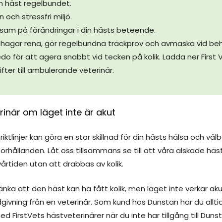
n häst regelbundet.
 och stressfri miljö.
am på förändringar i din hästs beteende.
ch hagar rena, gör regelbundna träckprov och avmaska vid be
edo för att agera snabbt vid tecken på kolik. Ladda ner Firs
fter till ambulerande veterinär.
inär om läget inte är akut
 riktlinjer kan göra en stor skillnad för din hästs hälsa och v
rhållanden. Låt oss tillsammans se till att våra älskade häst
årtiden utan att drabbas av kolik.
änka att den häst kan ha fått kolik, men läget inte verkar ak
ådgivning från en veterinär. Som kund hos Dunstan
har du allti
med FirstVets hästveterinärer när du inte har tillgång till Dun