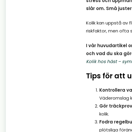
stress och uppmärk
slår om. Små juster
Kolik kan uppstå av f
riskfaktor, men ofta 
I vår huvudartikel
och vad du ska gör
Kolik hos häst – sy
Tips för att 
Kontrollera v
Väderomslag ka
Gör träckpro
kolik.
Fodra regelbu
plötsliga förän