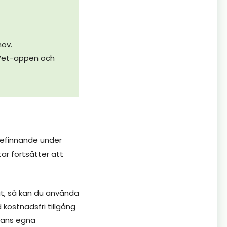
hov.
t Vet-appen och
älbefinnande under
ar fortsätter att
ut, så kan du använda
d kostnadsfri tillgång
stans egna