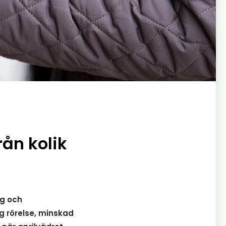
rån kolik
ag och
ig rörelse, minskad