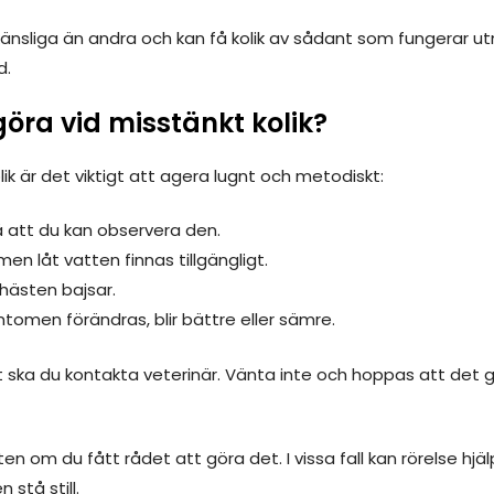
känsliga än andra och kan få kolik av sådant som fungerar ut
d.
öra vid misstänkt kolik?
k är det viktigt att agera lugnt och metodiskt:
å att du kan observera den.
men låt vatten finnas tillgängligt.
 hästen bajsar.
omen förändras, blir bättre eller sämre.
 ska du kontakta veterinär. Vänta inte och hoppas att det 
 om du fått rådet att göra det. I vissa fall kan rörelse hjälpa
 stå still.