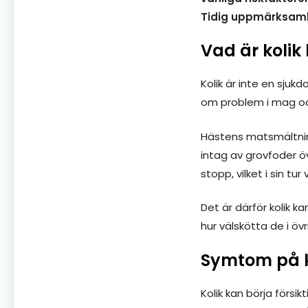
Tidig uppmärksamhet
Vad är kolik
Kolik är inte en sjuk
om problem i mag och 
Hästens matsmältning
intag av grovfoder ö
stopp, vilket i sin tur 
Det är därför kolik 
hur välskötta de i övr
Symtom på k
Kolik kan börja försik