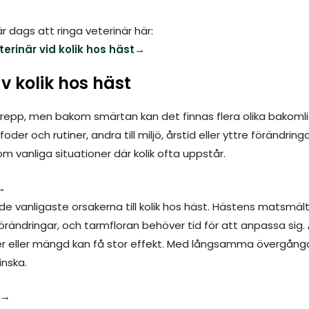
 dags att ringa veterinär här:
terinär vid kolik hos häst→
v kolik hos häst
egrepp, men bakom smärtan kan det finnas flera olika bakoml
foder och rutiner, andra till miljö, årstid eller yttre förändring
om vanliga situationer där kolik ofta uppstår.
→
de vanligaste orsakerna till kolik hos häst. Hästens matsmä
förändringar, och tarmfloran behöver tid för att anpassa sig.
der eller mängd kan få stor effekt. Med långsamma övergång
inska.
 →