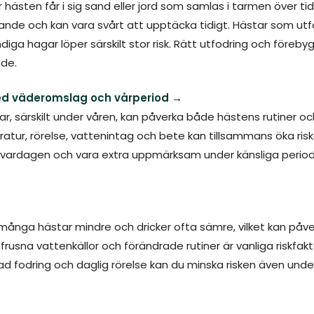
 hästen får i sig sand eller jord som samlas i tarmen över tid.
nde och kan vara svårt att upptäcka tidigt. Hästar som utf
ndiga hagar löper särskilt stor risk. Rätt utfodring och föreb
de.
ed väderomslag och vårperiod →
r, särskilt under våren, kan påverka både hästens rutiner o
ratur, rörelse, vattenintag och bete kan tillsammans öka risk
 i vardagen och vara extra uppmärksam under känsliga perio
g många hästar mindre och dricker ofta sämre, vilket kan på
, frusna vattenkällor och förändrade rutiner är vanliga riskfak
d fodring och daglig rörelse kan du minska risken även under