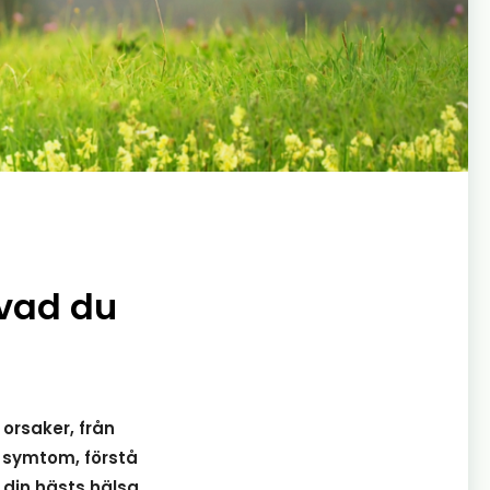
 vad du
orsaker, från
a symtom, förstå
 din hästs hälsa.