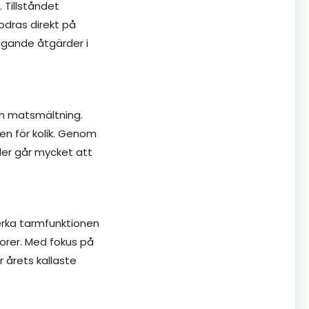
 Tillståndet
odras direkt på
yggande åtgärder i
ch matsmältning.
en för kolik. Genom
der går mycket att
verka tarmfunktionen
torer. Med fokus på
 årets kallaste