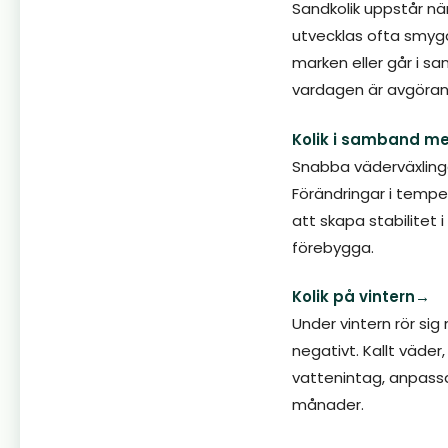
Sandkolik uppstår när
utvecklas ofta smyga
marken eller går i sa
vardagen är avgöran
Kolik i samband m
Snabba väderväxlinga
Förändringar i tempe
att skapa stabilitet
förebygga.
Kolik på vintern→
Under vintern rör si
negativt. Kallt väder
vattenintag, anpassa
månader.