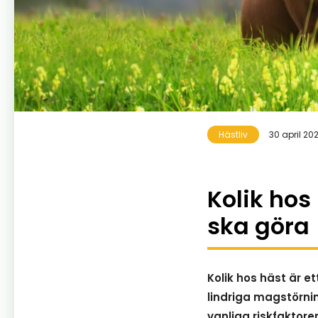
Hästliv
30 april 20
Kolik hos
ska göra
Kolik hos häst är 
lindriga magstörnin
vanliga riskfaktore