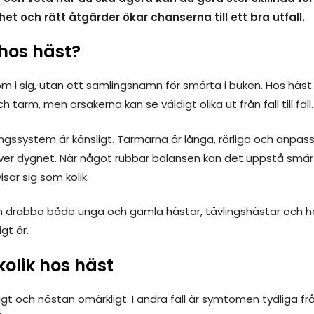
 och rätt åtgärder ökar chanserna till ett bra utfall.
 hos häst?
dom i sig, utan ett samlingsnamn för smärta i buken. Hos häs
tarm, men orsakerna kan se väldigt olika ut från fall till fall.
ssystem är känsligt. Tarmarna är långa, rörliga och anpas
ver dygnet. När något rubbar balansen kan det uppstå smärta
visar sig som kolik.
kan drabba både unga och gamla hästar, tävlingshästar och 
igt är.
olik hos häst
tigt och nästan omärkligt. I andra fall är symtomen tydliga frå