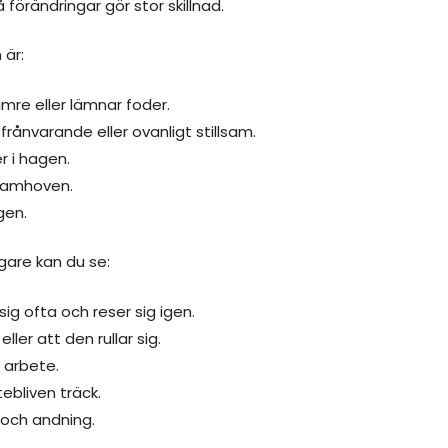
rändringar gör stor skillnad.
 är:
mre eller lämnar foder.
 frånvarande eller ovanligt stillsam.
er i hagen.
ramhoven.
gen.
igare kan du se:
ig ofta och reser sig igen.
eller att den rullar sig.
 arbete.
tebliven träck.
och andning.