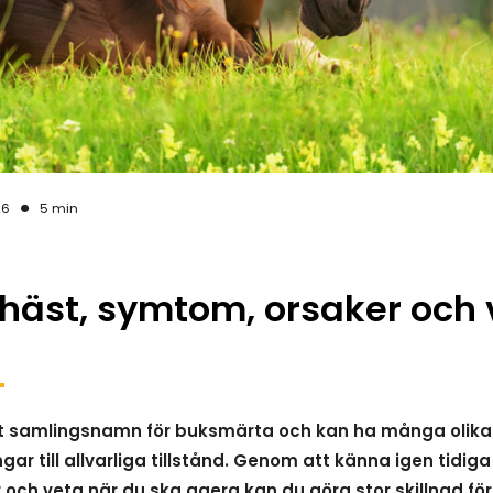
26
5 min
 häst, symtom, orsaker och
ett samlingsnamn för buksmärta och kan ha många olika 
gar till allvarliga tillstånd. Genom att känna igen tidig
r och veta när du ska agera kan du göra stor skillnad för