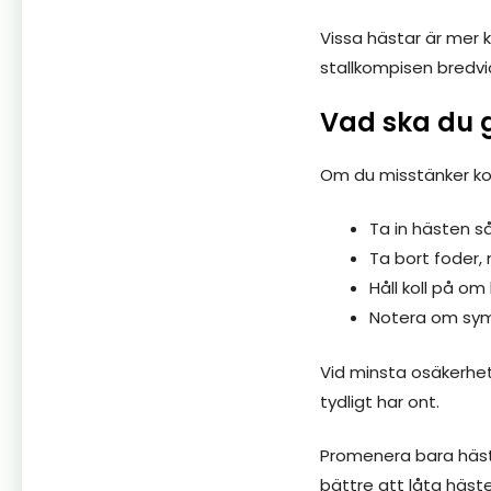
Vissa hästar är mer 
stallkompisen bredvi
Vad ska du g
Om du misstänker koli
Ta in hästen s
Ta bort foder, 
Håll koll på om
Notera om symt
Vid minsta osäkerhet
tydligt har ont.
Promenera bara hästen
bättre att låta hästen