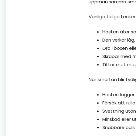
uppmärksamma små fö
Vanliga tidiga tecken
Hästen äter sä
Den verkar låg,
Oro i boxen ell
Skrapar med f
Tittar mot ma
När smärtan blir tydl
Hästen lägger s
Försök att rulla 
Svettning utan
Minskad eller u
Snabbare puls 