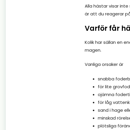
Alla hästar visar int
är att du reagerar p
Varför får hä
Kolik har sällan en e
magen.
Vanliga orsaker är
snabba foder
för lite grovfod
ojämna fodert
för låg vatten
sand i hage ell
minskad rörels
plötsliga förän