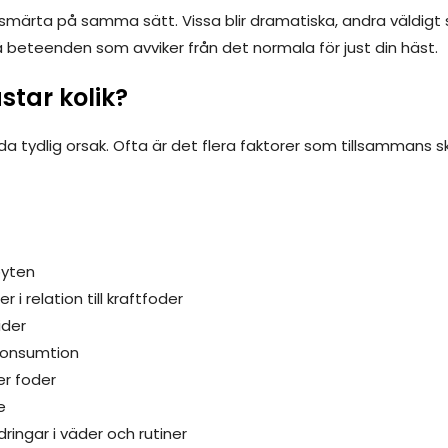
e smärta på samma sätt. Vissa blir dramatiska, andra väldigt st
å beteenden som avviker från det normala för just din häst.
star kolik?
nda tydlig orsak. Ofta är det flera faktorer som tillsammans s
byten
er i relation till kraftfoder
ider
konsumtion
er foder
e
dringar i väder och rutiner