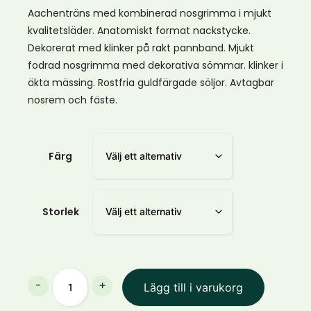
Aachenträns med kombinerad nosgrimma i mjukt
kvalitetsläder. Anatomiskt format nackstycke.
Dekorerat med klinker på rakt pannband. Mjukt
fodrad nosgrimma med dekorativa sömmar. klinker i
äkta mässing. Rostfria guldfärgade söljor. Avtagbar
nosrem och fäste.
Färg
Storlek
Träns
-
+
Lägg till i varukorg
Lippo
Basic