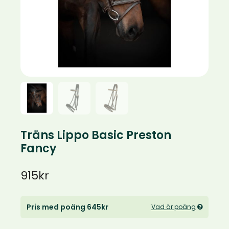
Träns Lippo Basic Preston
Fancy
915
kr
Pris med poäng 645kr
Vad är poäng