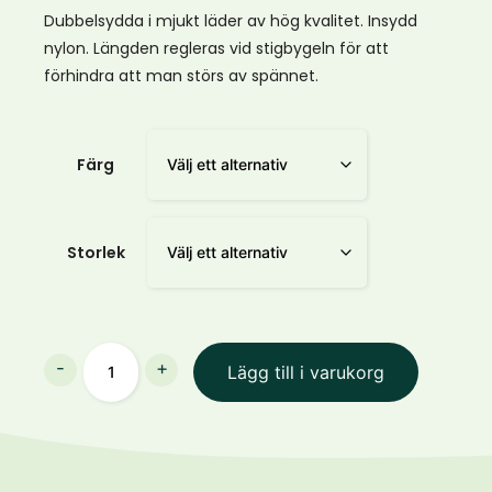
775kr
Dubbelsydda i mjukt läder av hög kvalitet. Insydd
nylon. Längden regleras vid stigbygeln för att
förhindra att man störs av spännet.
Färg
Storlek
Stigläder
-
+
Lägg till i varukorg
Lippo
Supreme
Vinton
25
mm