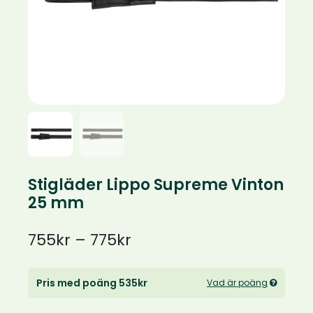
Stigläder Lippo Supreme Vinton
25 mm
Prisintervall:
755
kr
–
775
kr
755kr
Pris med poäng 535kr
Vad är poäng
till