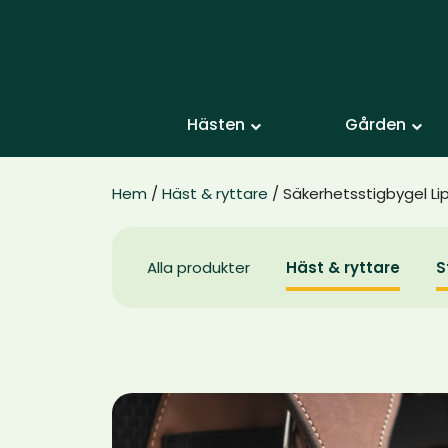
Hästen
Gården
Hem
/
Häst & ryttare
/ Säkerhetsstigbygel Li
Alla produkter
Häst & ryttare
S