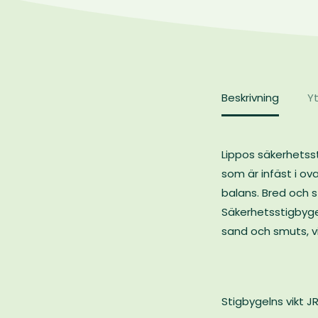
Beskrivning
Yt
Lippos säkerhetsst
som är infäst i o
balans. Bred och s
Säkerhetsstigbygel
sand och smuts, vi
Stigbygelns vikt J