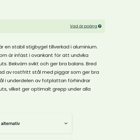
Vad är poäng
 en stabil stigbygel tillverkad i aluminium.
m är infäst i ovankant för att undvika
s. Bekväm svikt och ger bra balans. Bred
rkad av rostfritt stål med piggar som ger bra
ål i underdelen av fotplattan förhindrar
s, vilket ger optimalt grepp under alla