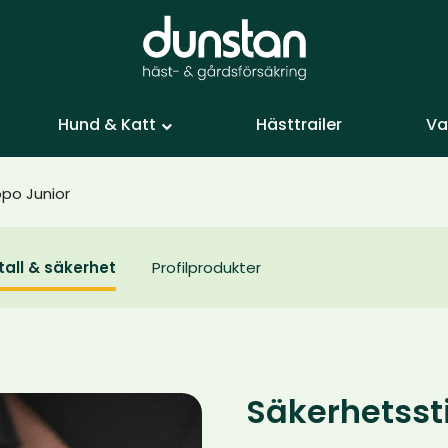
Hund & Katt
Hästtrailer
Va
ppo Junior
tall & säkerhet
Profilprodukter
Säkerhetsst