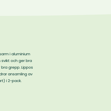
gsarm i aluminium
 svikt och ger bra
r bra grepp. Lippos
ndrar ansamling av
rt) i 2-pack.