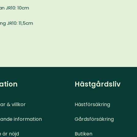
an JR10: 10cm
g JR10: 11,5cm
ation
Hästgårdsliv
ar & villkor
Hästförsäkring
ande information
Gårdsförsäkring
 är nöjd
Butiken