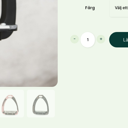
Färg
Säkerhetsstigbygel
-
+
Lä
Lippo
Junior
mängd