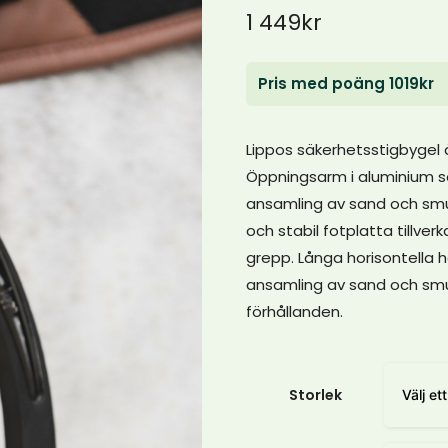
1 449
kr
Pris med poäng 1019kr
Lippos säkerhetsstigbygel är
Öppningsarm i aluminium so
ansamling av sand och smut
och stabil fotplatta tillve
grepp. Långa horisontella h
ansamling av sand och smut
förhållanden.
Storlek