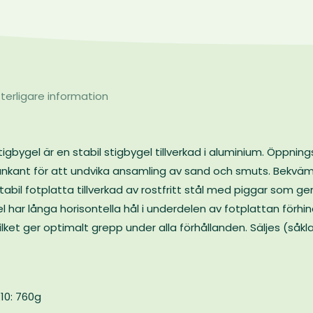
terligare information
igbygel är en stabil stigbygel tillverkad i aluminium. Öppnin
vankant för att undvika ansamling av sand och smuts. Bekväm
tabil fotplatta tillverkad av rostfritt stål med piggar som ge
 har långa horisontella hål i underdelen av fotplattan förhi
lket ger optimalt grepp under alla förhållanden. Säljes (såkla
R10: 760g