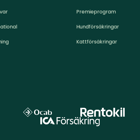
svar
Premieprogram
ational
Hundförsäkringar
ning
Kattförsäkringar