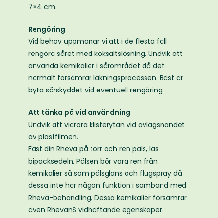
7×4 cm.
Rengöring
Vid behov uppmanar vi att i de flesta fall
rengöra såret med koksaltslösning. Undvik att
använda kemikalier i sårområdet då det
normalt försämrar läkningsprocessen. Bäst är
byta sårskyddet vid eventuell rengöring.
Att tänka på vid användning
Undvik att vidröra klisterytan vid avlägsnandet
av plastfilmen.
Fäst din Rheva på torr och ren päls, läs
bipacksedeln. Pälsen bör vara ren från
kemikalier så som pälsglans och flugspray då
dessa inte har någon funktion i samband med
Rheva-behandling. Dessa kemikalier försämrar
även RhevanS vidhäftande egenskaper.