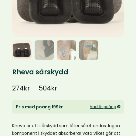
Rheva sårskydd
Prisintervall:
274
kr
–
504
kr
274kr
Pris med poäng 199kr
Vad är poäng
till
504kr
Rheva är ett sårskydd som låter såret andas. Ingen
komponent i skyddet absorberar väta vilket gör att