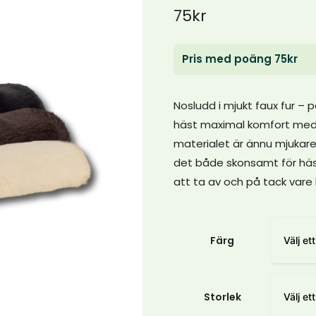
75
kr
Pris med poäng 75kr
Nosludd i mjukt faux fur –
häst maximal komfort med no
materialet är ännu mjukare ä
det både skonsamt för häst
att ta av och på tack vare
Färg
Storlek