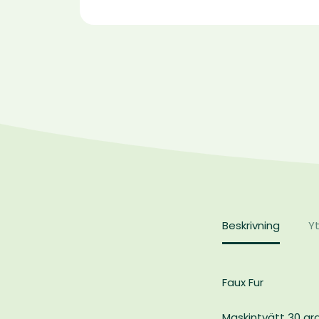
Beskrivning
Yt
Faux Fur
Maskintvätt 30 gr