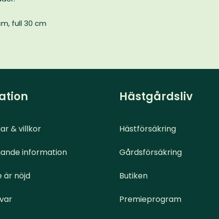
cm, full 30 cm
ation
Hästgårdsliv
ar & villkor
Hästförsäkring
ande information
Gårdsförsäkring
 är nöjd
Butiken
svar
Premieprogram