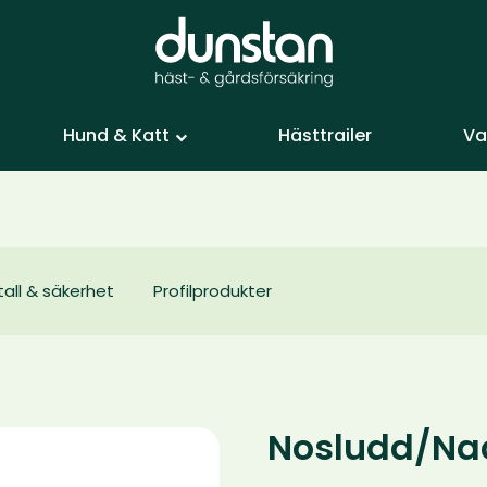
Hund & Katt
Hästtrailer
Va
tall & säkerhet
Profilprodukter
Nosludd/Na