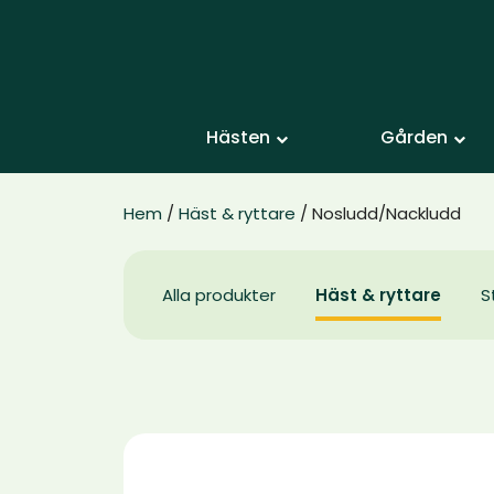
Hästen
Gården
Hem
/
Häst & ryttare
/ Nosludd/Nackludd
Alla produkter
Häst & ryttare
S