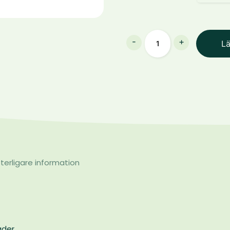
Nosludd/Nackludd
-
+
Lä
mängd
terligare information
ader.