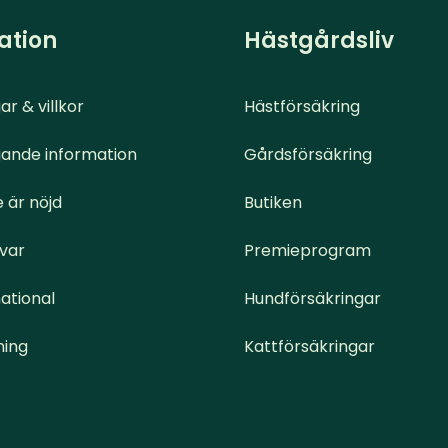
ation
Hästgårdsliv
ar & villkor
Hästförsäkring
ande information
Gårdsförsäkring
 är nöjd
Butiken
svar
Premieprogram
ational
Hundförsäkringar
ning
Kattförsäkringar