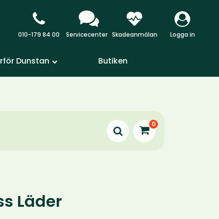
010-179 84 00
Servicecenter
Skadeanmälan
Logga in
rför Dunstan
Butiken
0
ss Läder