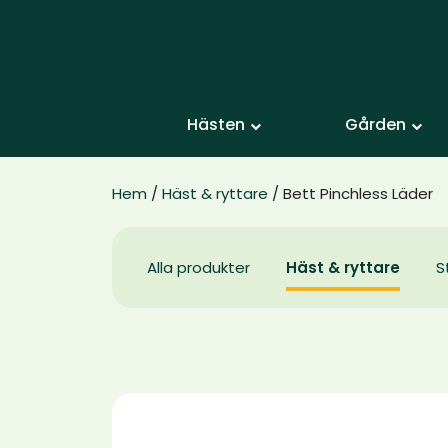
Hästen
Gården
Hem
/
Häst & ryttare
/ Bett Pinchless Läder
Alla produkter
Häst & ryttare
S