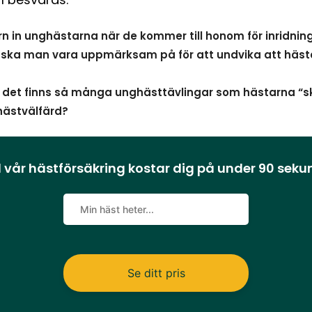
örn in unghästarna när de kommer till honom för inridnin
r ska man vara uppmärksam på för att undvika att hästen
t det finns så många unghästtävlingar som hästarna “s
hästvälfärd?
 vår hästförsäkring kostar dig på under 90 sek
Se ditt pris