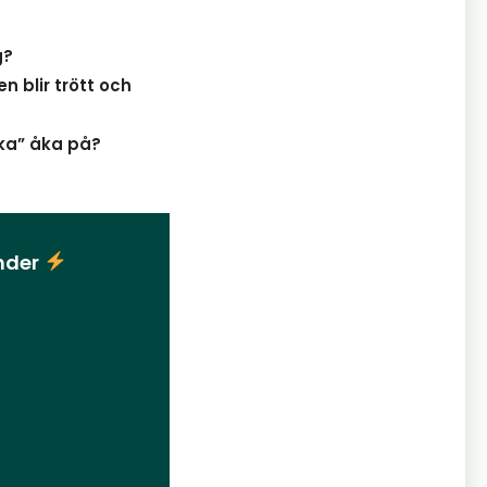
g?
 blir trött och
ka” åka på?
under