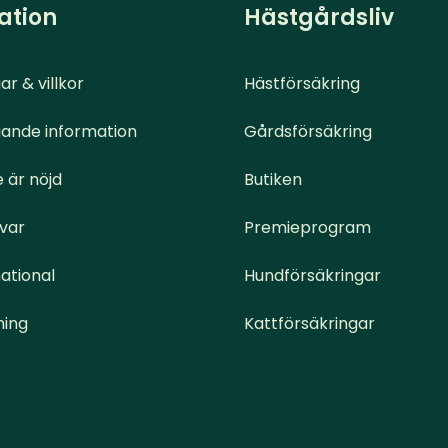
ation
Hästgårdsliv
ar & villkor
Hästförsäkring
ande information
Gårdsförsäkring
 är nöjd
Butiken
svar
Premieprogram
ational
Hundförsäkringar
ning
Kattförsäkringar