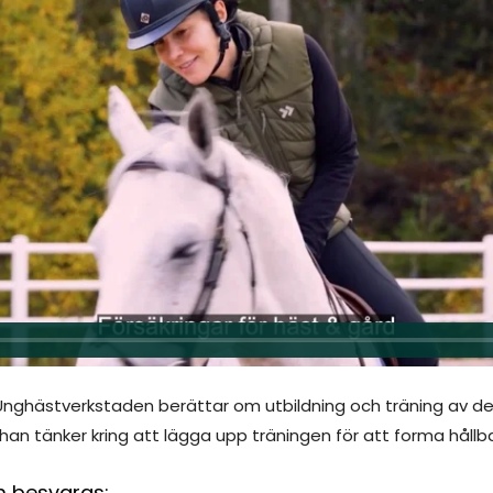
Unghästverkstaden berättar om utbildning och träning av de
 han tänker kring att lägga upp träningen för att forma hållb
m besvaras: