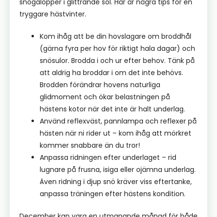
snögalopper i glittrande sol. Här är några tips för en
tryggare hästvinter.
Kom ihåg att be din hovslagare om broddhål
(gärna fyra per hov för riktigt hala dagar) och
snösulor. Brodda i och ur efter behov. Tänk på
att aldrig ha broddar i om det inte behövs.
Brodden förändrar hovens naturliga
glidmoment och ökar belastningen på
hästens kotor när det inte är halt underlag.
Använd reflexväst, pannlampa och reflexer på
hästen när ni rider ut – kom ihåg att mörkret
kommer snabbare än du tror!
Anpassa ridningen efter underlaget – rid
lugnare på frusna, isiga eller ojämna underlag.
Även ridning i djup snö kräver viss eftertanke,
anpassa träningen efter hästens kondition.
December kan vara en utmanande månad för både