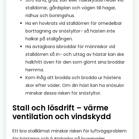
Strö sand, grus, salt eller halkskyddsmedel vid
stalldörrar, gårdsplan och vägen till hagar,
ridhus och boningshus.
Ha en hovkrats vid stalldörren för omedelbar
borttagning av snöstyltor- så hästen inte
halkar på stallgången.
Ha avtagbara isbroddar för människor vid
stalldörren så in- och uttag av hästar kan ske
halkfritt även för den som glömt sina broddar
hemma.
Kom ihåg att brodda och brodda ur hästens
skor efter väder. Om din häst kan ha snösulor
minskar dessa risken för snöstyltor.
Stall och lösdrift – värme
ventilation och vindskydd
Ett bra stallklimat minskar risken för luftvägsproblem
för hästarna och fuktskador på byggnader.