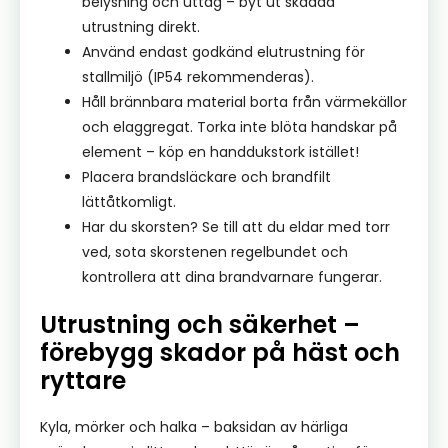
belysning och uttag – byt ut skadad
utrustning direkt.
Använd endast godkänd elutrustning för
stallmiljö (IP54 rekommenderas).
Håll brännbara material borta från värmekällor
och elaggregat. Torka inte blöta handskar på
element – köp en handdukstork istället!
Placera brandsläckare och brandfilt
lättåtkomligt.
Har du skorsten? Se till att du eldar med torr
ved, sota skorstenen regelbundet och
kontrollera att dina brandvarnare fungerar.
Utrustning och säkerhet –
förebygg skador på häst och
ryttare
Kyla, mörker och halka – baksidan av härliga