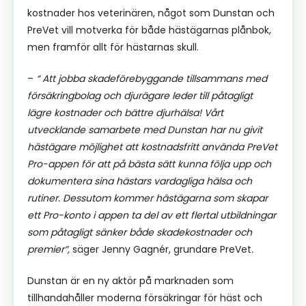
kostnader hos veterinären, något som Dunstan och
PreVet vill motverka för både hästägarnas plånbok,
men framför allt för hästarnas skull.
–
“ Att jobba skadeförebyggande tillsammans med
försäkringbolag och djurägare leder till påtagligt
lägre kostnader och bättre djurhälsa! Vårt
utvecklande samarbete med Dunstan har nu givit
hästägare möjlighet att kostnadsfritt använda PreVet
Pro-appen för att på bästa sätt kunna följa upp och
dokumentera sina hästars vardagliga hälsa och
rutiner. Dessutom kommer hästägarna som skapar
ett Pro-konto i appen ta del av ett flertal utbildningar
som påtagligt sänker både skadekostnader och
premier”,
säger Jenny Gagnér, grundare PreVet
.
Dunstan är en ny aktör på marknaden som
tillhandahåller moderna försäkringar för häst och