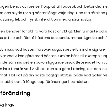
tligen behov av rörelse. Kopplat till födosök och betande, m
 och skydd rör sig hästar långt varje dag. Den fria rörelsen
 rastning, lek och fysisk interaktion med andra hästar.
en behöver för att få vara häst är viktigt. Men vi måste ocks
ss att se och förstå hästens beteende, menar Agneta och f
 att missa vad hästen försöker säga, speciellt mindre signa
rkar vad vi kan göra med hästen. Om en häst till exempel up
ende så finns det en bakomliggande orsak. Beteendet kan v
inte förstår vad vi vill att den ska göra i träning, att den in
nnat. Håll koll på din hästs dagliga status, både vad gäller fy
 snabbt också fånga upp förändringar hos hästen.
 förändring
ya krav