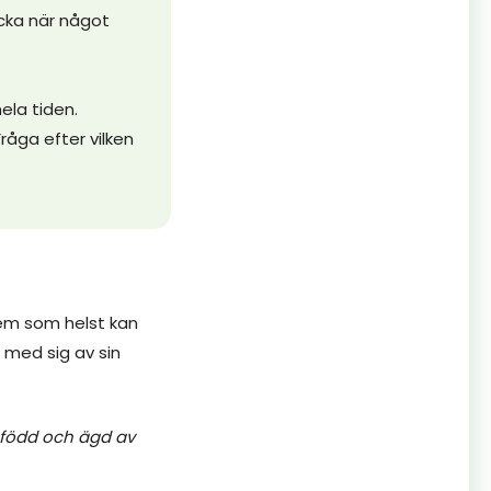
cka när något
hela tiden.
Fråga efter vilken
Vem som helst kan
 med sig av sin
pfödd och ägd av