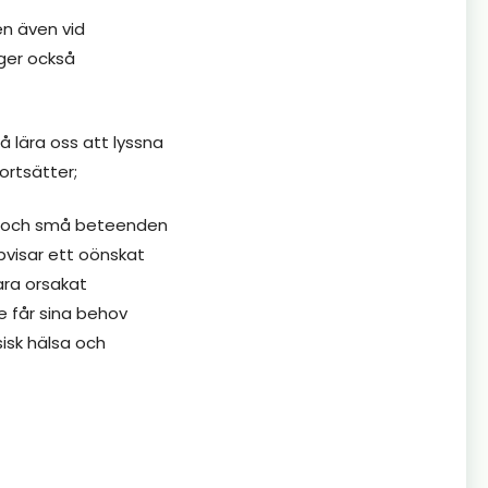
en även vid
 ger också
å lära oss att lyssna
ortsätter;
ler och små beteenden
pvisar ett oönskat
ara orsakat
te får sina behov
sisk hälsa och