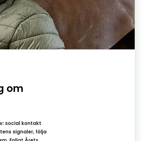
rg om
: social kontakt
ens signaler, följa
m. Enligt Årets