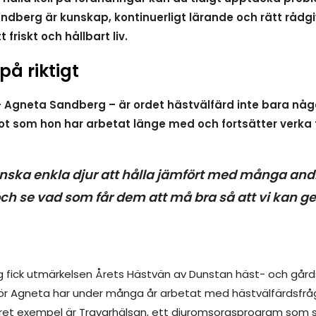
dberg är kunskap, kontinuerligt lärande och rätt rådg
 friskt och hållbart liv.
på riktigt
– Agneta Sandberg – är ordet hästvälfärd inte bara nå
ot som hon har arbetat länge med och fortsätter verka f
nska enkla djur
att hålla jämfört med många andr
och se vad som får dem att må bra
så
att
vi
kan ge
 fick utmärkelsen Årets Hästvän av Dunstan häst- och gårds
För Agneta har under många år arbetat med hästvälfärdsfrå
nkret exempel är Travarhälsan, ett djuromsorgsprogram som 