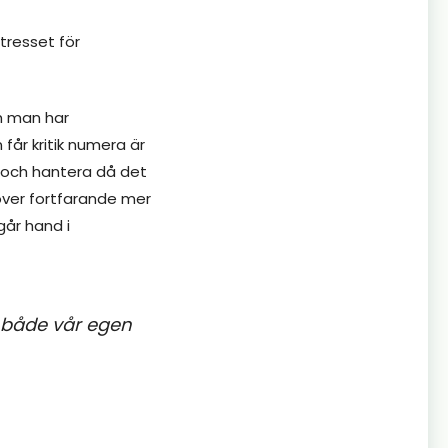
tresset för
h man har
får kritik numera är
ta och hantera då det
över fortfarande mer
går hand i
ar både vår egen