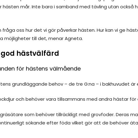
hästen mår. Inte bara i samband med tävling utan också 
 fråga oss hur det vi gör påverkar hästen. Hur kan vi ge hästa
a möjligheter till det, menar Agneta.
 god hästvälfärd
runden för hästens välmående
stens grundläggande behov – de tre G:na – i bakhuvudet är e
lockdjur och behöver vara tillsammans med andra hästar för 
 gräsätare som behöver tillräckligt med grovfoder. Deras 
 kontinuerligt sökande efter föda vilket gör att de behöver 