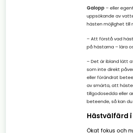
Galopp
– eller egen
uppsökande av vatten
hästen möjlighet till
– Att förstå vad häst
på hästarna – lära o
– Det är ibland lätt
som inte direkt påve
eller förändrat bete
av smärta, att hästen 
tillgodosedda eller a
beteende, så kan du
Hästvälfärd i
Ökat fokus och n