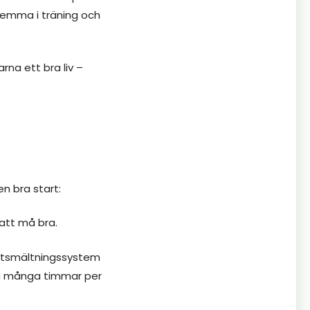
hemma i träning och
rna ett bra liv –
n bra start:
att må bra.
matsmältningssystem
äta många timmar per