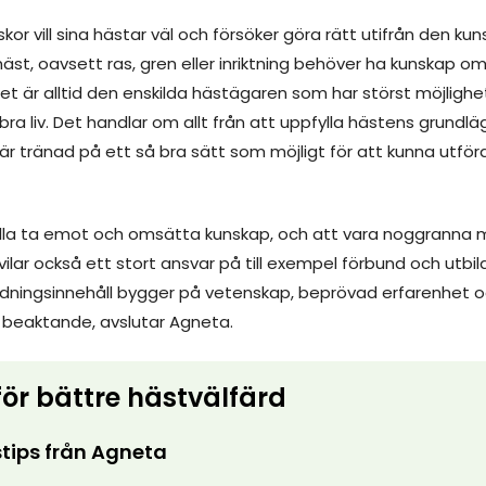
skor vill sina hästar väl och försöker göra rätt utifrån den k
häst, oavsett ras, gren eller inriktning behöver ha kunskap 
et är alltid den enskilda hästägaren som har störst möjlighe
ra liv. Det handlar om allt från att uppfylla hästens grundlä
 är tränad på ett så bra sätt som möjligt för att kunna utföra 
alla ta emot och omsätta kunskap, och att vara noggranna 
vilar också ett stort ansvar på till exempel förbund och utb
ldningsinnehåll bygger på vetenskap, beprövad erfarenhet 
 i beaktande, avslutar Agneta.
för bättre hästvälfärd
tips från Agneta