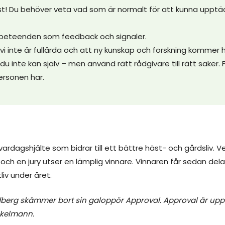
st! Du behöver veta vad som är normalt för att kunna upptä
beteenden som feedback och signaler.
vi inte är fullärda och att ny kunskap och forskning kommer 
du inte kan själv – men använd rätt rådgivare till rätt saker. 
ersonen har.
vardagshjälte som bidrar till ett bättre häst- och gårdsliv. 
och en jury utser en lämplig vinnare. Vinnaren får sedan dela
liv under året.
ndberg skämmer bort sin galoppör Approval. Approval är up
ökelmann.