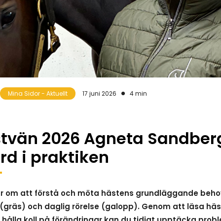
Mina Sidor - Aktuellt
17 juni 2026
4 min
stvän 2026 Agneta Sandbe
rd i praktiken
r om att förstå och möta hästens grundläggande behov
 (gräs) och daglig rörelse (galopp). Genom att läsa häst
ålla koll på förändringar kan du tidigt upptäcka proble