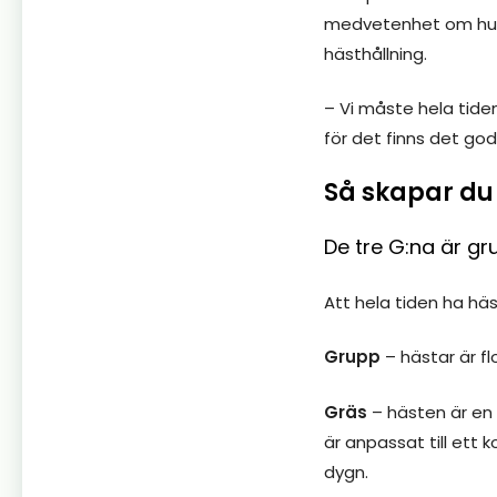
medvetenhet om hur 
hästhållning.
– Vi måste hela tiden
för det finns det god
Så skapar du
De tre G:na är g
Att hela tiden ha hä
Grupp
– hästar är f
Gräs
– hästen är en
är anpassat till ett
dygn.