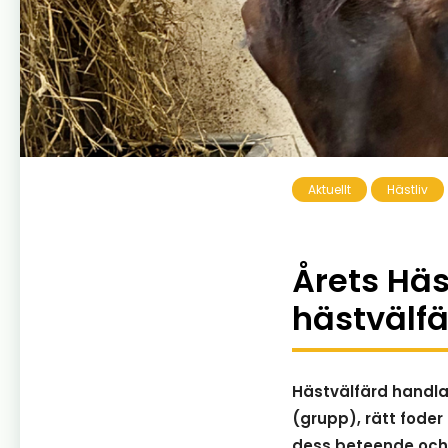
Aktuellt
Hästliv
Årets Hä
hästvälfä
Hästvälfärd handla
(grupp), rätt foder
dess beteende och h