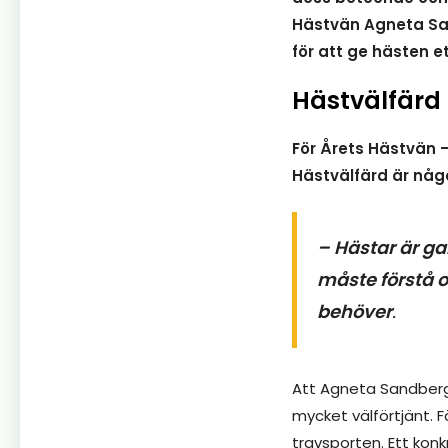
Hästvän Agneta San
för att ge hästen ett
Hästvälfärd 
För Årets Hästvän 
Hästvälfärd är någ
– Hästar är ga
måste förstå 
behöver
.
Att Agneta Sandberg
mycket välförtjänt. 
travsporten. Ett ko