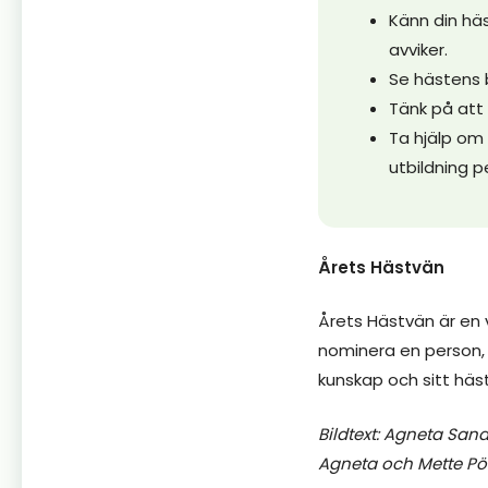
Känn din hä
avviker.
Se hästens 
Tänk på att 
Ta hjälp om 
utbildning p
Årets Hästvän
Årets Hästvän är en 
nominera en person, 
kunskap och sitt häst
Bildtext: Agneta Sa
Agneta och Mette P