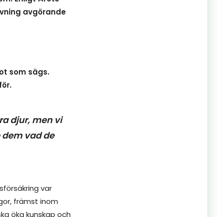
ivning avgörande
got som sägs.
ör.
a djur
, men vi
dem vad de
försäkring var
gor, främst inom
ska öka kunskap och