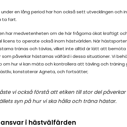
under en lång period har hon också sett utvecklingen och in
ta fart.
en har medvetenheten om de här frågorna ökat kraftigt oc
l licens to operate också inom hästvärlden. När hästsporten 
starna tränas och tävlas, vilket inte alltid är lätt att bemö
 som påverkar hästarnas välfärd i dessa situationer. Vi beh
 om hur vi kan mäta och kontrollera att tävling och träning 
stliv, konstaterar Agneta, och fortsätter;
ste vi också förstå att etiken till stor del påverk
lets syn på hur vi ska hålla och träna hästar.
ansvar i hästvälfärden