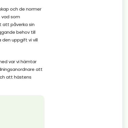
unskap och de normer
om vad som
t att påverka sin
ggande behov till
den uppgift vi vill
med var vi hämtar
ildningsanordnare att
och att hästens