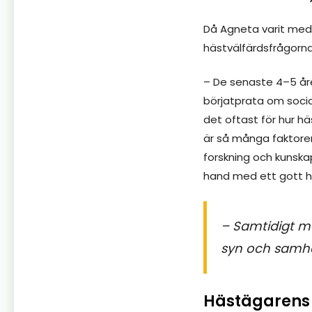
Då Agneta varit med 
hästvälfärdsfrågorna 
– De senaste 4–5 år
börjatprata om socia
det oftast för hur hä
är så många faktorer
forskning och kunskap
hand med ett gott hä
– Samtidigt må
syn och samhäl
Hästägarens 